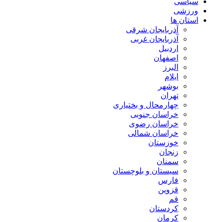
سیاسی
ورزشی
استان ها
آذربایجان شرقی
آذربایجان غربی
اردبیل
اصفهان
البرز
ایلام
بوشهر
تهران
چهارمحال و بختیاری
خراسان جنوبی
خراسان رضوی
خراسان شمالی
خوزستان
زنجان
سمنان
سیستان و بلوچستان
فارس
قزوین
قم
کردستان
کرمان