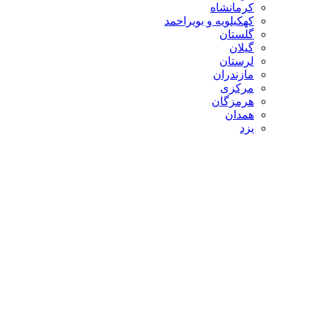
کرمانشاه
کهکیلویه و بویراحمد
گلستان
گیلان
لرستان
مازندران
مرکزی
هرمزگان
همدان
یزد