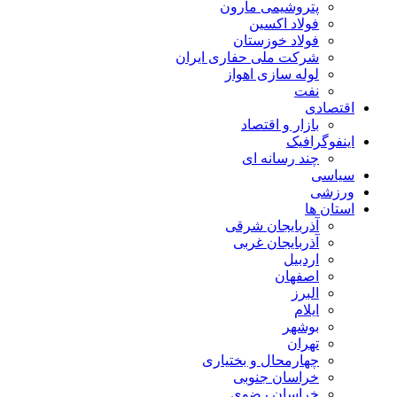
پتروشیمی مارون
فولاد اکسین
فولاد خوزستان
شرکت ملی حفاری ایران
لوله سازی اهواز
نفت
اقتصادی
بازار و اقتصاد
اینفوگرافیک
چند رسانه ای
سیاسی
ورزشی
استان ها
آذربایجان شرقی
آذربایجان غربی
اردبیل
اصفهان
البرز
ایلام
بوشهر
تهران
چهارمحال و بختیاری
خراسان جنوبی
خراسان رضوی