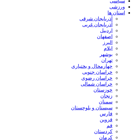
سیاسی
ورزشی
استان ها
آذربایجان شرقی
آذربایجان غربی
اردبیل
اصفهان
البرز
ایلام
بوشهر
تهران
چهارمحال و بختیاری
خراسان جنوبی
خراسان رضوی
خراسان شمالی
خوزستان
زنجان
سمنان
سیستان و بلوچستان
فارس
قزوین
قم
کردستان
کرمان