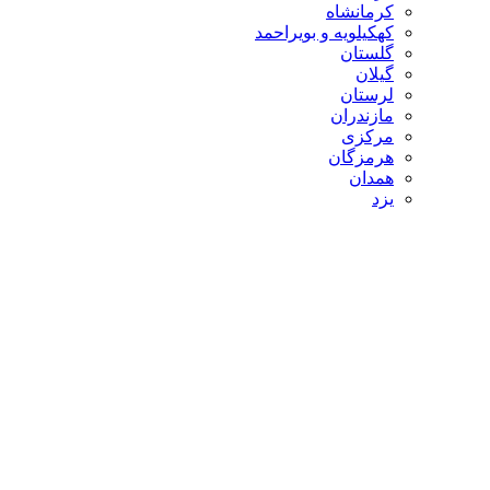
کرمانشاه
کهکیلویه و بویراحمد
گلستان
گیلان
لرستان
مازندران
مرکزی
هرمزگان
همدان
یزد