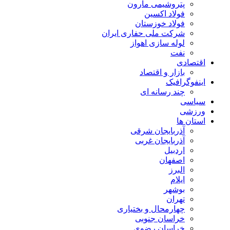
پتروشیمی مارون
فولاد اکسین
فولاد خوزستان
شرکت ملی حفاری ایران
لوله سازی اهواز
نفت
اقتصادی
بازار و اقتصاد
اینفوگرافیک
چند رسانه ای
سیاسی
ورزشی
استان ها
آذربایجان شرقی
آذربایجان غربی
اردبیل
اصفهان
البرز
ایلام
بوشهر
تهران
چهارمحال و بختیاری
خراسان جنوبی
خراسان رضوی