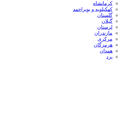
کرمانشاه
کهکیلویه و بویراحمد
گلستان
گیلان
لرستان
مازندران
مرکزی
هرمزگان
همدان
یزد