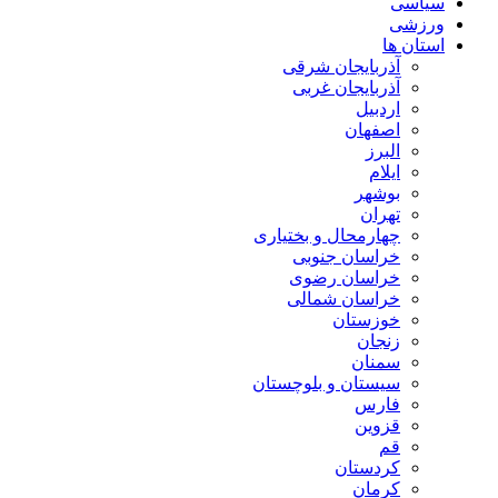
سیاسی
ورزشی
استان ها
آذربایجان شرقی
آذربایجان غربی
اردبیل
اصفهان
البرز
ایلام
بوشهر
تهران
چهارمحال و بختیاری
خراسان جنوبی
خراسان رضوی
خراسان شمالی
خوزستان
زنجان
سمنان
سیستان و بلوچستان
فارس
قزوین
قم
کردستان
کرمان