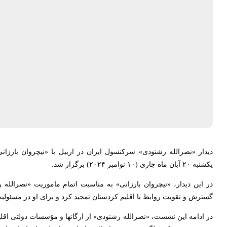
دیدار «نصراللە رشنودی» سرکنسول ایران در اربیل با «نیچروان بارزا
یکشنبە ۲۰ آبان ماە جاری (۱۰ نوامبر ۲۰۲۴) برگزار شد.
در این دیدار، «نیچروان بارزانی» بە مناسبت اتمام ماموریت «نصراللە 
گسترش و تقویت روابط با اقلیم کردستان تمجید کرد و برای او در مسئو
در ادامە این نشست، «نصراللە رشنودی» از ارگانها و مۇسسات دولتی اقلیم 