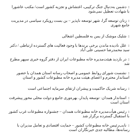
دشمن به‌دنبال جنگ ترکیبی، اغتشاش و تجزیه کشور است/ مکتب عاشورا
با شهادت تعطیل نمی‌شود
زنان توسعه گرا، شهر توسعه ناپذیر – بن بست رویکرد سیاسی در مدیریت
جامع شهری
شلیک موشک از یمن به فلسطین اشغالی
علل نادیده ماندن برخی برندها با وجود فعالیت های گسترده ارتباطی / دکتر
سید محمدرضا حسینی علی آباد
در بازدید هیئت‌مدیره خانه مطبوعات ایران از دفتر گروه خبری سپهر مطرح
شد
نشست شورای روابط عمومی و اصحاب رسانه استان همدان با حضور
استاندار محترم و اعضای هیئت مدیره خانه مطبوعات کشور و استان
رسانه شریک حاکمیت و پیشران ارتقای سرمایه اجتماعی است
استاندار همدان: توسعه پایدار، بهره‌وری جامع و دولت محلی محور پیشرفت
استان است
رئیس هیأت‌مدیره خانه مطبوعات همدان – جشنواره مطبوعات غرب کشور
با استقبال گسترده برگزار شد
نایب‌رئیس خانه مطبوعات کشور – حمایت اقتصادی و تعامل مدیران با
رسانه‌ها، مطالبه جدی خبرنگاران است