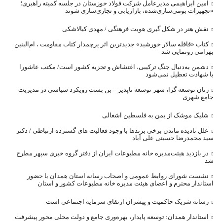
امین ابراهیمی مدیرعامل شرکت فولاد خوزستان در جلسه کمیته راهبری؛
«تجهیزات بومی‌سازی‌شده، بازاریابی و تجاری‌سازی شوند
نقش هنر در شکل گیری هویت فرهنگی / مهدی کیالاشکی
کتاب «قافله‌ سالار خورشید» جدیدترین اثر پرچمدار کتاب مقاومت ، ام‌البنین
بهرامی رونمایی شد
دشمن به‌دنبال جنگ ترکیبی، اغتشاش و تجزیه کشور است/ مکتب عاشورا
با شهادت تعطیل نمی‌شود
زنان توسعه گرا، شهر توسعه ناپذیر – بن بست رویکرد سیاسی در مدیریت
جامع شهری
شلیک موشک از یمن به فلسطین اشغالی
علل نادیده ماندن برخی برندها با وجود فعالیت های گسترده ارتباطی / دکتر
سید محمدرضا حسینی علی آباد
در بازدید هیئت‌مدیره خانه مطبوعات ایران از دفتر گروه خبری سپهر مطرح
شد
نشست شورای روابط عمومی و اصحاب رسانه استان همدان با حضور
استاندار محترم و اعضای هیئت مدیره خانه مطبوعات کشور و استان
رسانه شریک حاکمیت و پیشران ارتقای سرمایه اجتماعی است
استاندار همدان: توسعه پایدار، بهره‌وری جامع و دولت محلی محور پیشرفت