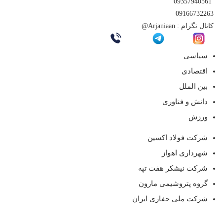
09357940561
09166732263
کانال تگرام :
Arjaniaan@
سیاسی
اقتصادی
بین الملل
دانش و فناوری
ورزش
شرکت فولاد اکسین
شهرداری اهواز
شرکت نیشکر هفت تپه
گروه پتروشیمی مارون
شرکت ملی حفاری ایران