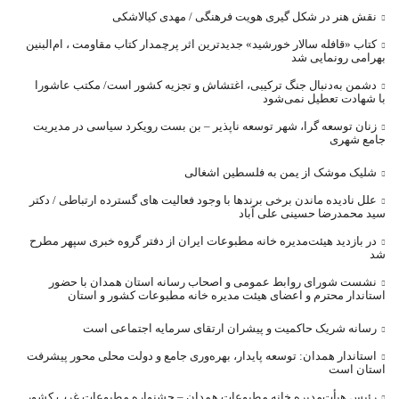
نقش هنر در شکل گیری هویت فرهنگی / مهدی کیالاشکی
کتاب «قافله‌ سالار خورشید» جدیدترین اثر پرچمدار کتاب مقاومت ، ام‌البنین
بهرامی رونمایی شد
دشمن به‌دنبال جنگ ترکیبی، اغتشاش و تجزیه کشور است/ مکتب عاشورا
با شهادت تعطیل نمی‌شود
زنان توسعه گرا، شهر توسعه ناپذیر – بن بست رویکرد سیاسی در مدیریت
جامع شهری
شلیک موشک از یمن به فلسطین اشغالی
علل نادیده ماندن برخی برندها با وجود فعالیت های گسترده ارتباطی / دکتر
سید محمدرضا حسینی علی آباد
در بازدید هیئت‌مدیره خانه مطبوعات ایران از دفتر گروه خبری سپهر مطرح
شد
نشست شورای روابط عمومی و اصحاب رسانه استان همدان با حضور
استاندار محترم و اعضای هیئت مدیره خانه مطبوعات کشور و استان
رسانه شریک حاکمیت و پیشران ارتقای سرمایه اجتماعی است
استاندار همدان: توسعه پایدار، بهره‌وری جامع و دولت محلی محور پیشرفت
استان است
رئیس هیأت‌مدیره خانه مطبوعات همدان – جشنواره مطبوعات غرب کشور