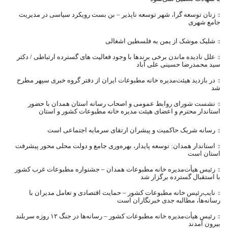
زنان توسعه گرا، شهر توسعه ناپذیر – بن بست رویکرد سیاسی در مدیریت
جامع شهری
شلیک موشک از یمن به فلسطین اشغالی
علل نادیده ماندن برخی برندها با وجود فعالیت های گسترده ارتباطی / دکتر
سید محمدرضا حسینی علی آباد
در بازدید هیئت‌مدیره خانه مطبوعات ایران از دفتر گروه خبری سپهر مطرح
شد
نشست شورای روابط عمومی و اصحاب رسانه استان همدان با حضور
استاندار محترم و اعضای هیئت مدیره خانه مطبوعات کشور و استان
رسانه شریک حاکمیت و پیشران ارتقای سرمایه اجتماعی است
استاندار همدان: توسعه پایدار، بهره‌وری جامع و دولت محلی محور پیشرفت
استان است
رئیس هیأت‌مدیره خانه مطبوعات همدان – جشنواره مطبوعات غرب کشور
با استقبال گسترده برگزار شد
نایب‌رئیس خانه مطبوعات کشور – حمایت اقتصادی و تعامل مدیران با
رسانه‌ها، مطالبه جدی خبرنگاران است
رئیس هیأت‌مدیره خانه مطبوعات کشور – رسانه‌ها در جنگ ۱۲ روزه سربلند
بیرون آمدند