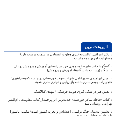
پربحث ترین
دکتر امرائی: عاقبت‌به‌خیری وطن و ایستادن در سمت درست تاریخ،
مسئولیت امروز همه ماست
گفتگو با دکتر علیرضا محمودی فرد در راستای آموزش و پژوهش دو بال
دانشگاه (رسالت دانشگاه‌ها، آموزش و پژوهش)
امین ابراهیمی مدیرعامل شرکت فولاد خوزستان در جلسه کمیته راهبری؛
«تجهیزات بومی‌سازی‌شده، بازاریابی و تجاری‌سازی شوند
نقش هنر در شکل گیری هویت فرهنگی / مهدی کیالاشکی
کتاب «قافله‌ سالار خورشید» جدیدترین اثر پرچمدار کتاب مقاومت ، ام‌البنین
بهرامی رونمایی شد
دشمن به‌دنبال جنگ ترکیبی، اغتشاش و تجزیه کشور است/ مکتب عاشورا
با شهادت تعطیل نمی‌شود