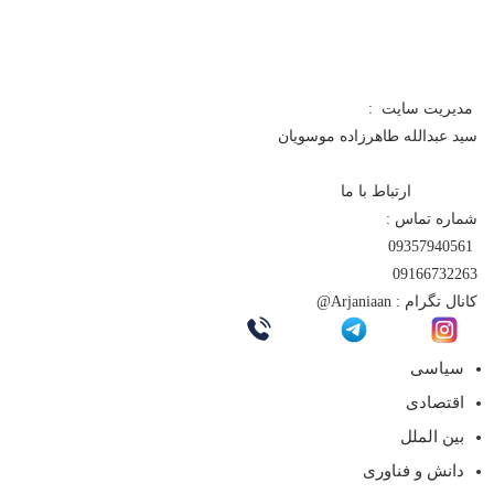
مدیریت سایت :
سید عبدالله طاهرزاده موسویان
ارتباط با ما
شماره تماس :
09357940561
09166732263
کانال تگرام :
Arjaniaan@
سیاسی
اقتصادی
بین الملل
دانش و فناوری