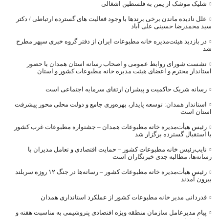
شلیک موشک از یمن به فلسطین اشغالی
علل نادیده ماندن برخی برندها با وجود فعالیت های گسترده ارتباطی / دکتر
سید محمدرضا حسینی علی آباد
در بازدید هیئت‌مدیره خانه مطبوعات ایران از دفتر گروه خبری سپهر مطرح
شد
نشست شورای روابط عمومی و اصحاب رسانه استان همدان با حضور
استاندار محترم و اعضای هیئت مدیره خانه مطبوعات کشور و استان
رسانه شریک حاکمیت و پیشران ارتقای سرمایه اجتماعی است
استاندار همدان: توسعه پایدار، بهره‌وری جامع و دولت محلی محور پیشرفت
استان است
رئیس هیأت‌مدیره خانه مطبوعات همدان – جشنواره مطبوعات غرب کشور
با استقبال گسترده برگزار شد
نایب‌رئیس خانه مطبوعات کشور – حمایت اقتصادی و تعامل مدیران با
رسانه‌ها، مطالبه جدی خبرنگاران است
رئیس هیأت‌مدیره خانه مطبوعات کشور – رسانه‌ها در جنگ ۱۲ روزه سربلند
بیرون آمدند
قدردانی مدیر خانه مطبوعات کشور از عملکرد استانداری همدان
پیام مدیرعامل سازمان منطقه ویژه اقتصادی پتروشیمی به مناسبت هفته و