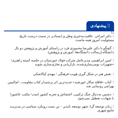
پیشنهادی
دکتر امرائی: عاقبت‌به‌خیری وطن و ایستادن در سمت درست تاریخ،
مسئولیت امروز همه ماست
گفتگو با دکتر علیرضا محمودی فرد در راستای آموزش و پژوهش دو بال
دانشگاه (رسالت دانشگاه‌ها، آموزش و پژوهش)
امین ابراهیمی مدیرعامل شرکت فولاد خوزستان در جلسه کمیته راهبری؛
«تجهیزات بومی‌سازی‌شده، بازاریابی و تجاری‌سازی شوند
نقش هنر در شکل گیری هویت فرهنگی / مهدی کیالاشکی
کتاب «قافله‌ سالار خورشید» جدیدترین اثر پرچمدار کتاب مقاومت ، ام‌البنین
بهرامی رونمایی شد
دشمن به‌دنبال جنگ ترکیبی، اغتشاش و تجزیه کشور است/ مکتب عاشورا
با شهادت تعطیل نمی‌شود
زنان توسعه گرا، شهر توسعه ناپذیر – بن بست رویکرد سیاسی در مدیریت
جامع شهری