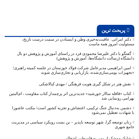
پربحث ترین
دکتر امرائی: عاقبت‌به‌خیری وطن و ایستادن در سمت درست تاریخ،
مسئولیت امروز همه ماست
گفتگو با دکتر علیرضا محمودی فرد در راستای آموزش و پژوهش دو بال
دانشگاه (رسالت دانشگاه‌ها، آموزش و پژوهش)
امین ابراهیمی مدیرعامل شرکت فولاد خوزستان در جلسه کمیته راهبری؛
«تجهیزات بومی‌سازی‌شده، بازاریابی و تجاری‌سازی شوند
نقش هنر در شکل گیری هویت فرهنگی / مهدی کیالاشکی
کتاب «قافله‌ سالار خورشید» جدیدترین اثر پرچمدار کتاب مقاومت ، ام‌البنین
بهرامی رونمایی شد
دشمن به‌دنبال جنگ ترکیبی، اغتشاش و تجزیه کشور است/ مکتب عاشورا
با شهادت تعطیل نمی‌شود
زنان توسعه گرا، شهر توسعه ناپذیر – بن بست رویکرد سیاسی در مدیریت
جامع شهری
شلیک موشک از یمن به فلسطین اشغالی