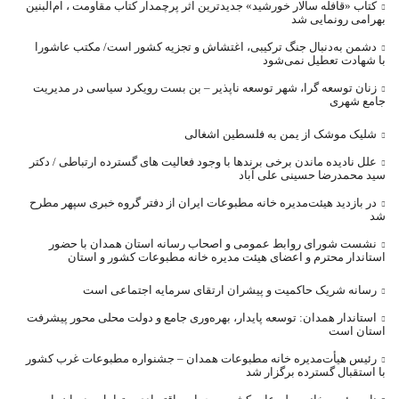
کتاب «قافله‌ سالار خورشید» جدیدترین اثر پرچمدار کتاب مقاومت ، ام‌البنین
بهرامی رونمایی شد
دشمن به‌دنبال جنگ ترکیبی، اغتشاش و تجزیه کشور است/ مکتب عاشورا
با شهادت تعطیل نمی‌شود
زنان توسعه گرا، شهر توسعه ناپذیر – بن بست رویکرد سیاسی در مدیریت
جامع شهری
شلیک موشک از یمن به فلسطین اشغالی
علل نادیده ماندن برخی برندها با وجود فعالیت های گسترده ارتباطی / دکتر
سید محمدرضا حسینی علی آباد
در بازدید هیئت‌مدیره خانه مطبوعات ایران از دفتر گروه خبری سپهر مطرح
شد
نشست شورای روابط عمومی و اصحاب رسانه استان همدان با حضور
استاندار محترم و اعضای هیئت مدیره خانه مطبوعات کشور و استان
رسانه شریک حاکمیت و پیشران ارتقای سرمایه اجتماعی است
استاندار همدان: توسعه پایدار، بهره‌وری جامع و دولت محلی محور پیشرفت
استان است
رئیس هیأت‌مدیره خانه مطبوعات همدان – جشنواره مطبوعات غرب کشور
با استقبال گسترده برگزار شد