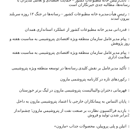
نایب‌رئیس خانه مطبوعات کشور – حمایت اقتصادی و تعامل مدیران با
رسانه‌ها، مطالبه جدی خبرنگاران است
رئیس هیأت‌مدیره خانه مطبوعات کشور – رسانه‌ها در جنگ ۱۲ روزه سربلند
بیرون آمدند
قدردانی مدیر خانه مطبوعات کشور از عملکرد استانداری همدان
پیام مدیرعامل سازمان منطقه ویژه اقتصادی پتروشیمی به مناسبت هفته و
روز پژوهش
پیام مدیرعامل سازمان منطقه ویژه اقتصادی پتروشیمی به مناسبت هفته
سلامت اداری
تأکید مدیرعامل بر نقش کلیدی رسانه‌ها در توسعه منطقه ویژه پتروشیمی
رکوردهای تازه در کارنامه پتروشمی مارون
قهرمانی دختران والیبالیست پتروشیمی مارون در لیگ برتر خوزستان
پایان التماس به پیمانکاران خارجی با اعتماد پتروشیمی مارون به داخل
بازديد فراکسيون نظارت بر صنعت نفت از پتروشيمي مارون؛ چشم‌انداز
2برابر شدن توليد و فروش
اتیلن و پلی پروپیلن، محصولات جذاب «مارون»