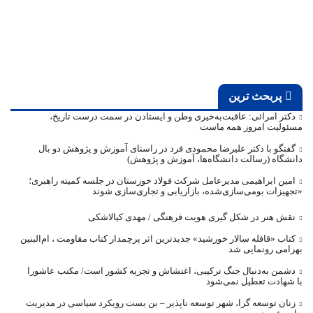
پربحث ترین
دکتر امرائی: عاقبت‌به‌خیری وطن و ایستادن در سمت درست تاریخ،
مسئولیت امروز همه ماست
گفتگو با دکتر علیرضا محمودی فرد در راستای آموزش و پژوهش دو بال
دانشگاه (رسالت دانشگاه‌ها، آموزش و پژوهش)
امین ابراهیمی مدیرعامل شرکت فولاد خوزستان در جلسه کمیته راهبری؛
«تجهیزات بومی‌سازی‌شده، بازاریابی و تجاری‌سازی شوند
نقش هنر در شکل گیری هویت فرهنگی / مهدی کیالاشکی
کتاب «قافله‌ سالار خورشید» جدیدترین اثر پرچمدار کتاب مقاومت ، ام‌البنین
بهرامی رونمایی شد
دشمن به‌دنبال جنگ ترکیبی، اغتشاش و تجزیه کشور است/ مکتب عاشورا
با شهادت تعطیل نمی‌شود
زنان توسعه گرا، شهر توسعه ناپذیر – بن بست رویکرد سیاسی در مدیریت