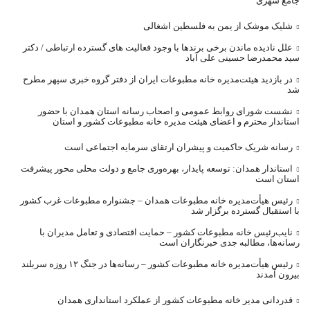
جامع شهری
شلیک موشک از یمن به فلسطین اشغالی
علل نادیده ماندن برخی برندها با وجود فعالیت های گسترده ارتباطی / دکتر
سید محمدرضا حسینی علی آباد
در بازدید هیئت‌مدیره خانه مطبوعات ایران از دفتر گروه خبری سپهر مطرح
شد
نشست شورای روابط عمومی و اصحاب رسانه استان همدان با حضور
استاندار محترم و اعضای هیئت مدیره خانه مطبوعات کشور و استان
رسانه شریک حاکمیت و پیشران ارتقای سرمایه اجتماعی است
استاندار همدان: توسعه پایدار، بهره‌وری جامع و دولت محلی محور پیشرفت
استان است
رئیس هیأت‌مدیره خانه مطبوعات همدان – جشنواره مطبوعات غرب کشور
با استقبال گسترده برگزار شد
نایب‌رئیس خانه مطبوعات کشور – حمایت اقتصادی و تعامل مدیران با
رسانه‌ها، مطالبه جدی خبرنگاران است
رئیس هیأت‌مدیره خانه مطبوعات کشور – رسانه‌ها در جنگ ۱۲ روزه سربلند
بیرون آمدند
قدردانی مدیر خانه مطبوعات کشور از عملکرد استانداری همدان