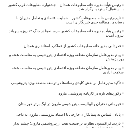
رئیس هیأت‌مدیره خانه مطبوعات همدان – جشنواره مطبوعات غرب کشور
با استقبال گسترده برگزار شد
نایب‌رئیس خانه مطبوعات کشور – حمایت اقتصادی و تعامل مدیران با
رسانه‌ها، مطالبه جدی خبرنگاران است
رئیس هیأت‌مدیره خانه مطبوعات کشور – رسانه‌ها در جنگ ۱۲ روزه سربلند
بیرون آمدند
قدردانی مدیر خانه مطبوعات کشور از عملکرد استانداری همدان
پیام مدیرعامل سازمان منطقه ویژه اقتصادی پتروشیمی به مناسبت هفته و
روز پژوهش
پیام مدیرعامل سازمان منطقه ویژه اقتصادی پتروشیمی به مناسبت هفته
سلامت اداری
تأکید مدیرعامل بر نقش کلیدی رسانه‌ها در توسعه منطقه ویژه پتروشیمی
رکوردهای تازه در کارنامه پتروشمی مارون
قهرمانی دختران والیبالیست پتروشیمی مارون در لیگ برتر خوزستان
پایان التماس به پیمانکاران خارجی با اعتماد پتروشیمی مارون به داخل
بازديد فراکسيون نظارت بر صنعت نفت از پتروشيمي مارون؛ چشم‌انداز
2برابر شدن توليد و فروش