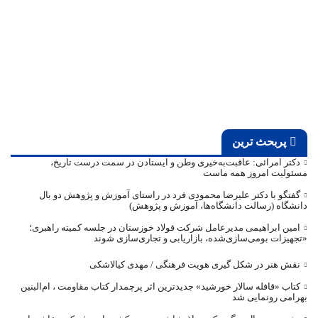
پربحث ترین
دکتر امرائی: عاقبت‌به‌خیری وطن و ایستادن در سمت درست تاریخ،
مسئولیت امروز همه ماست
گفتگو با دکتر علیرضا محمودی فرد در راستای آموزش و پژوهش دو بال
دانشگاه (رسالت دانشگاه‌ها، آموزش و پژوهش)
امین ابراهیمی مدیرعامل شرکت فولاد خوزستان در جلسه کمیته راهبری؛
«تجهیزات بومی‌سازی‌شده، بازاریابی و تجاری‌سازی شوند
نقش هنر در شکل گیری هویت فرهنگی / مهدی کیالاشکی
کتاب «قافله‌ سالار خورشید» جدیدترین اثر پرچمدار کتاب مقاومت ، ام‌البنین
بهرامی رونمایی شد