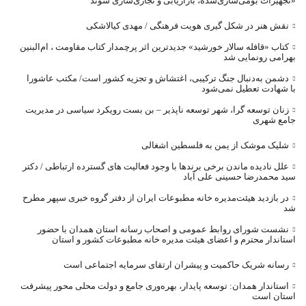
«تجهیزات بومی‌سازی‌شده، بازاریابی و تجاری‌سازی شوند
نقش هنر در شکل گیری هویت فرهنگی / مهدی کیالاشکی
کتاب «قافله‌ سالار خورشید» جدیدترین اثر پرچمدار کتاب مقاومت ، ام‌البنین
بهرامی رونمایی شد
دشمن به‌دنبال جنگ ترکیبی، اغتشاش و تجزیه کشور است/ مکتب عاشورا
با شهادت تعطیل نمی‌شود
زنان توسعه گرا، شهر توسعه ناپذیر – بن بست رویکرد سیاسی در مدیریت
جامع شهری
شلیک موشک از یمن به فلسطین اشغالی
علل نادیده ماندن برخی برندها با وجود فعالیت های گسترده ارتباطی / دکتر
سید محمدرضا حسینی علی آباد
در بازدید هیئت‌مدیره خانه مطبوعات ایران از دفتر گروه خبری سپهر مطرح
شد
نشست شورای روابط عمومی و اصحاب رسانه استان همدان با حضور
استاندار محترم و اعضای هیئت مدیره خانه مطبوعات کشور و استان
رسانه شریک حاکمیت و پیشران ارتقای سرمایه اجتماعی است
استاندار همدان: توسعه پایدار، بهره‌وری جامع و دولت محلی محور پیشرفت
استان است