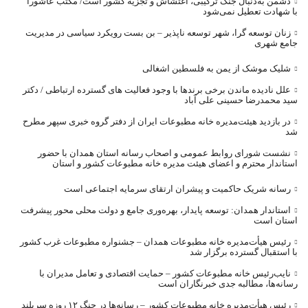
دشمن به‌دنبال جنگ ترکیبی، اغتشاش و تجزیه کشور است/ مکتب عاشورا
با شهادت تعطیل نمی‌شود
زنان توسعه گرا، شهر توسعه ناپذیر – بن بست رویکرد سیاسی در مدیریت
جامع شهری
شلیک موشک از یمن به فلسطین اشغالی
علل نادیده ماندن برخی برندها با وجود فعالیت های گسترده ارتباطی / دکتر
سید محمدرضا حسینی علی آباد
در بازدید هیئت‌مدیره خانه مطبوعات ایران از دفتر گروه خبری سپهر مطرح
شد
نشست شورای روابط عمومی و اصحاب رسانه استان همدان با حضور
استاندار محترم و اعضای هیئت مدیره خانه مطبوعات کشور و استان
رسانه شریک حاکمیت و پیشران ارتقای سرمایه اجتماعی است
استاندار همدان: توسعه پایدار، بهره‌وری جامع و دولت محلی محور پیشرفت
استان است
رئیس هیأت‌مدیره خانه مطبوعات همدان – جشنواره مطبوعات غرب کشور
با استقبال گسترده برگزار شد
نایب‌رئیس خانه مطبوعات کشور – حمایت اقتصادی و تعامل مدیران با
رسانه‌ها، مطالبه جدی خبرنگاران است
رئیس هیأت‌مدیره خانه مطبوعات کشور – رسانه‌ها در جنگ ۱۲ روزه سربلند