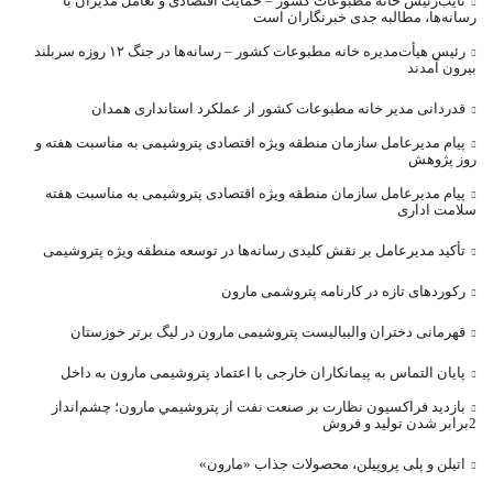
نایب‌رئیس خانه مطبوعات کشور – حمایت اقتصادی و تعامل مدیران با
رسانه‌ها، مطالبه جدی خبرنگاران است
رئیس هیأت‌مدیره خانه مطبوعات کشور – رسانه‌ها در جنگ ۱۲ روزه سربلند
بیرون آمدند
قدردانی مدیر خانه مطبوعات کشور از عملکرد استانداری همدان
پیام مدیرعامل سازمان منطقه ویژه اقتصادی پتروشیمی به مناسبت هفته و
روز پژوهش
پیام مدیرعامل سازمان منطقه ویژه اقتصادی پتروشیمی به مناسبت هفته
سلامت اداری
تأکید مدیرعامل بر نقش کلیدی رسانه‌ها در توسعه منطقه ویژه پتروشیمی
رکوردهای تازه در کارنامه پتروشمی مارون
قهرمانی دختران والیبالیست پتروشیمی مارون در لیگ برتر خوزستان
پایان التماس به پیمانکاران خارجی با اعتماد پتروشیمی مارون به داخل
بازديد فراکسيون نظارت بر صنعت نفت از پتروشيمي مارون؛ چشم‌انداز
2برابر شدن توليد و فروش
اتیلن و پلی پروپیلن، محصولات جذاب «مارون»