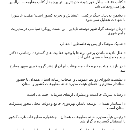
کتاب «قافله‌ سالار خورشید» جدیدترین اثر پرچمدار کتاب مقاومت ، ام‌البنین
بهرامی رونمایی شد
دشمن به‌دنبال جنگ ترکیبی، اغتشاش و تجزیه کشور است/ مکتب عاشورا
با شهادت تعطیل نمی‌شود
زنان توسعه گرا، شهر توسعه ناپذیر – بن بست رویکرد سیاسی در مدیریت
جامع شهری
شلیک موشک از یمن به فلسطین اشغالی
علل نادیده ماندن برخی برندها با وجود فعالیت های گسترده ارتباطی / دکتر
سید محمدرضا حسینی علی آباد
در بازدید هیئت‌مدیره خانه مطبوعات ایران از دفتر گروه خبری سپهر مطرح
شد
نشست شورای روابط عمومی و اصحاب رسانه استان همدان با حضور
استاندار محترم و اعضای هیئت مدیره خانه مطبوعات کشور و استان
رسانه شریک حاکمیت و پیشران ارتقای سرمایه اجتماعی است
استاندار همدان: توسعه پایدار، بهره‌وری جامع و دولت محلی محور پیشرفت
استان است
رئیس هیأت‌مدیره خانه مطبوعات همدان – جشنواره مطبوعات غرب کشور
با استقبال گسترده برگزار شد