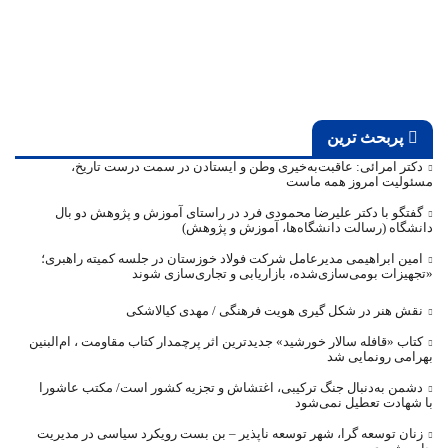
پربحث ترین
دکتر امرائی: عاقبت‌به‌خیری وطن و ایستادن در سمت درست تاریخ،
مسئولیت امروز همه ماست
گفتگو با دکتر علیرضا محمودی فرد در راستای آموزش و پژوهش دو بال
دانشگاه (رسالت دانشگاه‌ها، آموزش و پژوهش)
امین ابراهیمی مدیرعامل شرکت فولاد خوزستان در جلسه کمیته راهبری؛
«تجهیزات بومی‌سازی‌شده، بازاریابی و تجاری‌سازی شوند
نقش هنر در شکل گیری هویت فرهنگی / مهدی کیالاشکی
کتاب «قافله‌ سالار خورشید» جدیدترین اثر پرچمدار کتاب مقاومت ، ام‌البنین
بهرامی رونمایی شد
دشمن به‌دنبال جنگ ترکیبی، اغتشاش و تجزیه کشور است/ مکتب عاشورا
با شهادت تعطیل نمی‌شود
زنان توسعه گرا، شهر توسعه ناپذیر – بن بست رویکرد سیاسی در مدیریت