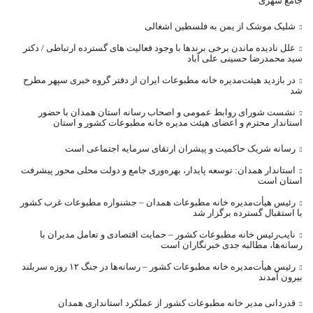
جامع شهری
شلیک موشک از یمن به فلسطین اشغالی
علل نادیده ماندن برخی برندها با وجود فعالیت های گسترده ارتباطی / دکتر
سید محمدرضا حسینی علی آباد
در بازدید هیئت‌مدیره خانه مطبوعات ایران از دفتر گروه خبری سپهر مطرح
شد
نشست شورای روابط عمومی و اصحاب رسانه استان همدان با حضور
استاندار محترم و اعضای هیئت مدیره خانه مطبوعات کشور و استان
رسانه شریک حاکمیت و پیشران ارتقای سرمایه اجتماعی است
استاندار همدان: توسعه پایدار، بهره‌وری جامع و دولت محلی محور پیشرفت
استان است
رئیس هیأت‌مدیره خانه مطبوعات همدان – جشنواره مطبوعات غرب کشور
با استقبال گسترده برگزار شد
نایب‌رئیس خانه مطبوعات کشور – حمایت اقتصادی و تعامل مدیران با
رسانه‌ها، مطالبه جدی خبرنگاران است
رئیس هیأت‌مدیره خانه مطبوعات کشور – رسانه‌ها در جنگ ۱۲ روزه سربلند
بیرون آمدند
قدردانی مدیر خانه مطبوعات کشور از عملکرد استانداری همدان