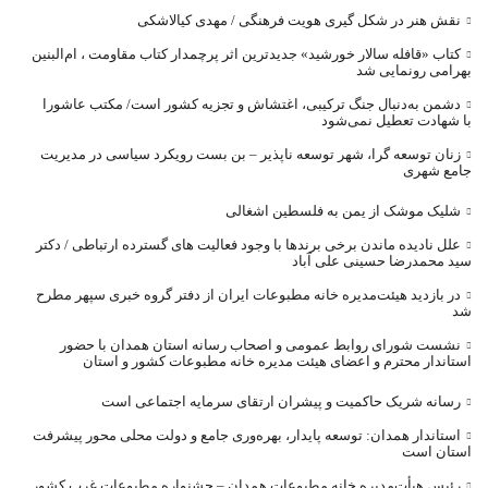
نقش هنر در شکل گیری هویت فرهنگی / مهدی کیالاشکی
کتاب «قافله‌ سالار خورشید» جدیدترین اثر پرچمدار کتاب مقاومت ، ام‌البنین
بهرامی رونمایی شد
دشمن به‌دنبال جنگ ترکیبی، اغتشاش و تجزیه کشور است/ مکتب عاشورا
با شهادت تعطیل نمی‌شود
زنان توسعه گرا، شهر توسعه ناپذیر – بن بست رویکرد سیاسی در مدیریت
جامع شهری
شلیک موشک از یمن به فلسطین اشغالی
علل نادیده ماندن برخی برندها با وجود فعالیت های گسترده ارتباطی / دکتر
سید محمدرضا حسینی علی آباد
در بازدید هیئت‌مدیره خانه مطبوعات ایران از دفتر گروه خبری سپهر مطرح
شد
نشست شورای روابط عمومی و اصحاب رسانه استان همدان با حضور
استاندار محترم و اعضای هیئت مدیره خانه مطبوعات کشور و استان
رسانه شریک حاکمیت و پیشران ارتقای سرمایه اجتماعی است
استاندار همدان: توسعه پایدار، بهره‌وری جامع و دولت محلی محور پیشرفت
استان است
رئیس هیأت‌مدیره خانه مطبوعات همدان – جشنواره مطبوعات غرب کشور