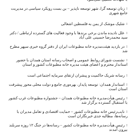
زنان توسعه گرا، شهر توسعه ناپذیر – بن بست رویکرد سیاسی در مدیریت
جامع شهری
شلیک موشک از یمن به فلسطین اشغالی
علل نادیده ماندن برخی برندها با وجود فعالیت های گسترده ارتباطی / دکتر
سید محمدرضا حسینی علی آباد
در بازدید هیئت‌مدیره خانه مطبوعات ایران از دفتر گروه خبری سپهر مطرح
شد
نشست شورای روابط عمومی و اصحاب رسانه استان همدان با حضور
استاندار محترم و اعضای هیئت مدیره خانه مطبوعات کشور و استان
رسانه شریک حاکمیت و پیشران ارتقای سرمایه اجتماعی است
استاندار همدان: توسعه پایدار، بهره‌وری جامع و دولت محلی محور پیشرفت
استان است
رئیس هیأت‌مدیره خانه مطبوعات همدان – جشنواره مطبوعات غرب کشور
با استقبال گسترده برگزار شد
نایب‌رئیس خانه مطبوعات کشور – حمایت اقتصادی و تعامل مدیران با
رسانه‌ها، مطالبه جدی خبرنگاران است
رئیس هیأت‌مدیره خانه مطبوعات کشور – رسانه‌ها در جنگ ۱۲ روزه سربلند
بیرون آمدند