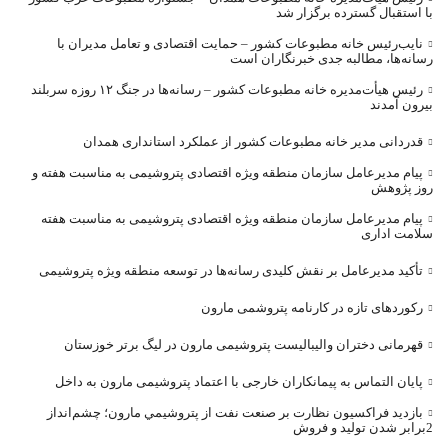
با استقبال گسترده برگزار شد
نایب‌رئیس خانه مطبوعات کشور – حمایت اقتصادی و تعامل مدیران با
رسانه‌ها، مطالبه جدی خبرنگاران است
رئیس هیأت‌مدیره خانه مطبوعات کشور – رسانه‌ها در جنگ ۱۲ روزه سربلند
بیرون آمدند
قدردانی مدیر خانه مطبوعات کشور از عملکرد استانداری همدان
پیام مدیرعامل سازمان منطقه ویژه اقتصادی پتروشیمی به مناسبت هفته و
روز پژوهش
پیام مدیرعامل سازمان منطقه ویژه اقتصادی پتروشیمی به مناسبت هفته
سلامت اداری
تأکید مدیرعامل بر نقش کلیدی رسانه‌ها در توسعه منطقه ویژه پتروشیمی
رکوردهای تازه در کارنامه پتروشمی مارون
قهرمانی دختران والیبالیست پتروشیمی مارون در لیگ برتر خوزستان
پایان التماس به پیمانکاران خارجی با اعتماد پتروشیمی مارون به داخل
بازديد فراکسيون نظارت بر صنعت نفت از پتروشيمي مارون؛ چشم‌انداز
2برابر شدن توليد و فروش