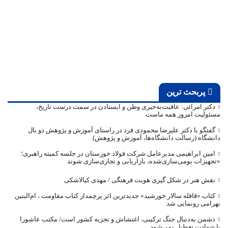
پربحث ترین
دکتر امرائی: عاقبت‌به‌خیری وطن و ایستادن در سمت درست تاریخ،
مسئولیت امروز همه ماست
گفتگو با دکتر علیرضا محمودی فرد در راستای آموزش و پژوهش دو بال
دانشگاه (رسالت دانشگاه‌ها، آموزش و پژوهش)
امین ابراهیمی مدیرعامل شرکت فولاد خوزستان در جلسه کمیته راهبری؛
«تجهیزات بومی‌سازی‌شده، بازاریابی و تجاری‌سازی شوند
نقش هنر در شکل گیری هویت فرهنگی / مهدی کیالاشکی
کتاب «قافله‌ سالار خورشید» جدیدترین اثر پرچمدار کتاب مقاومت ، ام‌البنین
بهرامی رونمایی شد
دشمن به‌دنبال جنگ ترکیبی، اغتشاش و تجزیه کشور است/ مکتب عاشورا
با شهادت تعطیل نمی‌شود