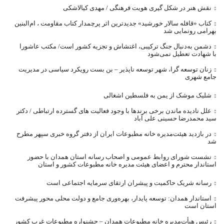
نقش هنر در شکل گیری هویت فرهنگی / مهدی کیالاشکی
کتاب «قافله‌ سالار خورشید» جدیدترین اثر پرچمدار کتاب مقاومت ، ام‌البنین
بهرامی رونمایی شد
دشمن به‌دنبال جنگ ترکیبی، اغتشاش و تجزیه کشور است/ مکتب عاشورا
با شهادت تعطیل نمی‌شود
زنان توسعه گرا، شهر توسعه ناپذیر – بن بست رویکرد سیاسی در مدیریت
جامع شهری
شلیک موشک از یمن به فلسطین اشغالی
علل نادیده ماندن برخی برندها با وجود فعالیت های گسترده ارتباطی / دکتر
سید محمدرضا حسینی علی آباد
در بازدید هیئت‌مدیره خانه مطبوعات ایران از دفتر گروه خبری سپهر مطرح
شد
نشست شورای روابط عمومی و اصحاب رسانه استان همدان با حضور
استاندار محترم و اعضای هیئت مدیره خانه مطبوعات کشور و استان
رسانه شریک حاکمیت و پیشران ارتقای سرمایه اجتماعی است
استاندار همدان: توسعه پایدار، بهره‌وری جامع و دولت محلی محور پیشرفت
استان است
رئیس هیأت‌مدیره خانه مطبوعات همدان – جشنواره مطبوعات غرب کشور