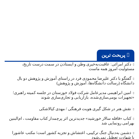
پربحث ترین
دکتر امرائی: عاقبت‌به‌خیری وطن و ایستادن در سمت درست تاریخ،
مسئولیت امروز همه ماست
گفتگو با دکتر علیرضا محمودی فرد در راستای آموزش و پژوهش دو بال
دانشگاه (رسالت دانشگاه‌ها، آموزش و پژوهش)
امین ابراهیمی مدیرعامل شرکت فولاد خوزستان در جلسه کمیته راهبری؛
«تجهیزات بومی‌سازی‌شده، بازاریابی و تجاری‌سازی شوند
نقش هنر در شکل گیری هویت فرهنگی / مهدی کیالاشکی
کتاب «قافله‌ سالار خورشید» جدیدترین اثر پرچمدار کتاب مقاومت ، ام‌البنین
بهرامی رونمایی شد
دشمن به‌دنبال جنگ ترکیبی، اغتشاش و تجزیه کشور است/ مکتب عاشورا
با شهادت تعطیل نمی‌شود