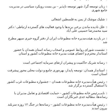
زنان توسعه گرا، شهر توسعه ناپذیر – بن بست رویکرد سیاسی در مدیریت
جامع شهری
شلیک موشک از یمن به فلسطین اشغالی
علل نادیده ماندن برخی برندها با وجود فعالیت های گسترده ارتباطی / دکتر
سید محمدرضا حسینی علی آباد
در بازدید هیئت‌مدیره خانه مطبوعات ایران از دفتر گروه خبری سپهر مطرح
شد
نشست شورای روابط عمومی و اصحاب رسانه استان همدان با حضور
استاندار محترم و اعضای هیئت مدیره خانه مطبوعات کشور و استان
رسانه شریک حاکمیت و پیشران ارتقای سرمایه اجتماعی است
استاندار همدان: توسعه پایدار، بهره‌وری جامع و دولت محلی محور پیشرفت
استان است
رئیس هیأت‌مدیره خانه مطبوعات همدان – جشنواره مطبوعات غرب کشور
با استقبال گسترده برگزار شد
نایب‌رئیس خانه مطبوعات کشور – حمایت اقتصادی و تعامل مدیران با
رسانه‌ها، مطالبه جدی خبرنگاران است
رئیس هیأت‌مدیره خانه مطبوعات کشور – رسانه‌ها در جنگ ۱۲ روزه سربلند
بیرون آمدند