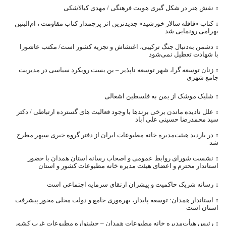
نقش هنر در شکل گیری هویت فرهنگی / مهدی کیالاشکی
کتاب «قافله‌ سالار خورشید» جدیدترین اثر پرچمدار کتاب مقاومت ، ام‌البنین
بهرامی رونمایی شد
دشمن به‌دنبال جنگ ترکیبی، اغتشاش و تجزیه کشور است/ مکتب عاشورا
با شهادت تعطیل نمی‌شود
زنان توسعه گرا، شهر توسعه ناپذیر – بن بست رویکرد سیاسی در مدیریت
جامع شهری
شلیک موشک از یمن به فلسطین اشغالی
علل نادیده ماندن برخی برندها با وجود فعالیت های گسترده ارتباطی / دکتر
سید محمدرضا حسینی علی آباد
در بازدید هیئت‌مدیره خانه مطبوعات ایران از دفتر گروه خبری سپهر مطرح
شد
نشست شورای روابط عمومی و اصحاب رسانه استان همدان با حضور
استاندار محترم و اعضای هیئت مدیره خانه مطبوعات کشور و استان
رسانه شریک حاکمیت و پیشران ارتقای سرمایه اجتماعی است
استاندار همدان: توسعه پایدار، بهره‌وری جامع و دولت محلی محور پیشرفت
استان است
رئیس هیأت‌مدیره خانه مطبوعات همدان – جشنواره مطبوعات غرب کشور