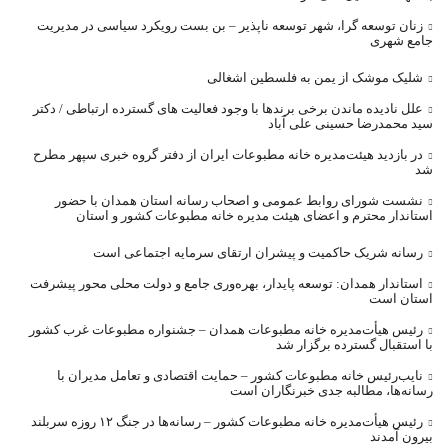
زنان توسعه گرا، شهر توسعه ناپذیر – بن بست رویکرد سیاسی در مدیریت
جامع شهری
شلیک موشک از یمن به فلسطین اشغالی
علل نادیده ماندن برخی برندها با وجود فعالیت های گسترده ارتباطی / دکتر
سید محمدرضا حسینی علی آباد
در بازدید هیئت‌مدیره خانه مطبوعات ایران از دفتر گروه خبری سپهر مطرح
شد
نشست شورای روابط عمومی و اصحاب رسانه استان همدان با حضور
استاندار محترم و اعضای هیئت مدیره خانه مطبوعات کشور و استان
رسانه شریک حاکمیت و پیشران ارتقای سرمایه اجتماعی است
استاندار همدان: توسعه پایدار، بهره‌وری جامع و دولت محلی محور پیشرفت
استان است
رئیس هیأت‌مدیره خانه مطبوعات همدان – جشنواره مطبوعات غرب کشور
با استقبال گسترده برگزار شد
نایب‌رئیس خانه مطبوعات کشور – حمایت اقتصادی و تعامل مدیران با
رسانه‌ها، مطالبه جدی خبرنگاران است
رئیس هیأت‌مدیره خانه مطبوعات کشور – رسانه‌ها در جنگ ۱۲ روزه سربلند
بیرون آمدند