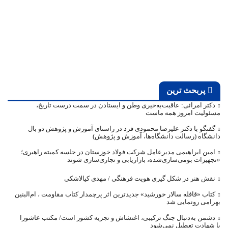
پربحث ترین
دکتر امرائی: عاقبت‌به‌خیری وطن و ایستادن در سمت درست تاریخ،
مسئولیت امروز همه ماست
گفتگو با دکتر علیرضا محمودی فرد در راستای آموزش و پژوهش دو بال
دانشگاه (رسالت دانشگاه‌ها، آموزش و پژوهش)
امین ابراهیمی مدیرعامل شرکت فولاد خوزستان در جلسه کمیته راهبری؛
«تجهیزات بومی‌سازی‌شده، بازاریابی و تجاری‌سازی شوند
نقش هنر در شکل گیری هویت فرهنگی / مهدی کیالاشکی
کتاب «قافله‌ سالار خورشید» جدیدترین اثر پرچمدار کتاب مقاومت ، ام‌البنین
بهرامی رونمایی شد
دشمن به‌دنبال جنگ ترکیبی، اغتشاش و تجزیه کشور است/ مکتب عاشورا
با شهادت تعطیل نمی‌شود