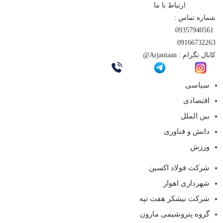
ارتباط با ما
شماره تماس :
09357940561
09166732263
کانال تگرام :
Arjaniaan@
سیاسی
اقتصادی
بین الملل
دانش و فناوری
ورزش
شرکت فولاد اکسین
شهرداری اهواز
شرکت نیشکر هفت تپه
گروه پتروشیمی مارون