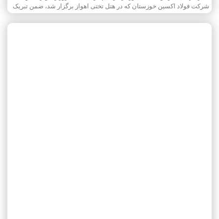
شرکت فولاد اکسین خوزستان که در هتل تختی اهواز برگزار شد، ضمن تبریک