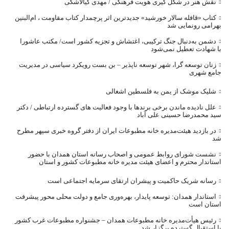
نقش هنر در شکل گیری هویت فرهنگی / مهدی کیالاشکی
کتاب «قافله‌ سالار خورشید» جدیدترین اثر پرچمدار کتاب مقاومت ، ام‌البنین
بهرامی رونمایی شد
دشمن به‌دنبال جنگ ترکیبی، اغتشاش و تجزیه کشور است/ مکتب عاشورا
با شهادت تعطیل نمی‌شود
زنان توسعه گرا، شهر توسعه ناپذیر – بن بست رویکرد سیاسی در مدیریت
جامع شهری
شلیک موشک از یمن به فلسطین اشغالی
علل نادیده ماندن برخی برندها با وجود فعالیت های گسترده ارتباطی / دکتر
سید محمدرضا حسینی علی آباد
در بازدید هیئت‌مدیره خانه مطبوعات ایران از دفتر گروه خبری سپهر مطرح
شد
نشست شورای روابط عمومی و اصحاب رسانه استان همدان با حضور
استاندار محترم و اعضای هیئت مدیره خانه مطبوعات کشور و استان
رسانه شریک حاکمیت و پیشران ارتقای سرمایه اجتماعی است
استاندار همدان: توسعه پایدار، بهره‌وری جامع و دولت محلی محور پیشرفت
استان است
رئیس هیأت‌مدیره خانه مطبوعات همدان – جشنواره مطبوعات غرب کشور
با استقبال گسترده برگزار شد