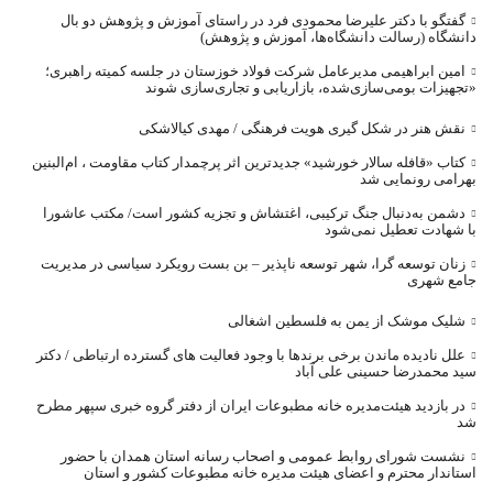
گفتگو با دکتر علیرضا محمودی فرد در راستای آموزش و پژوهش دو بال
دانشگاه (رسالت دانشگاه‌ها، آموزش و پژوهش)
امین ابراهیمی مدیرعامل شرکت فولاد خوزستان در جلسه کمیته راهبری؛
«تجهیزات بومی‌سازی‌شده، بازاریابی و تجاری‌سازی شوند
نقش هنر در شکل گیری هویت فرهنگی / مهدی کیالاشکی
کتاب «قافله‌ سالار خورشید» جدیدترین اثر پرچمدار کتاب مقاومت ، ام‌البنین
بهرامی رونمایی شد
دشمن به‌دنبال جنگ ترکیبی، اغتشاش و تجزیه کشور است/ مکتب عاشورا
با شهادت تعطیل نمی‌شود
زنان توسعه گرا، شهر توسعه ناپذیر – بن بست رویکرد سیاسی در مدیریت
جامع شهری
شلیک موشک از یمن به فلسطین اشغالی
علل نادیده ماندن برخی برندها با وجود فعالیت های گسترده ارتباطی / دکتر
سید محمدرضا حسینی علی آباد
در بازدید هیئت‌مدیره خانه مطبوعات ایران از دفتر گروه خبری سپهر مطرح
شد
نشست شورای روابط عمومی و اصحاب رسانه استان همدان با حضور
استاندار محترم و اعضای هیئت مدیره خانه مطبوعات کشور و استان