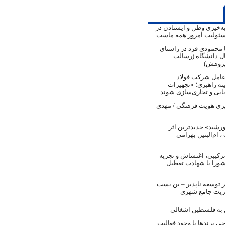
به‌خیری وطن و ایستادن در
ئولیت امروز همه ماست
ا محمودی فرد در راستای
ل دانشگاه (رسالت
پژوهش)
عامل شرکت فولاد
ه راهبری؛ «تجهیزات
یابی و تجاری‌سازی شوند
ری هویت فرهنگی / مهدی
خورشید» جدیدترین اثر
 ام‌البنین بهرامی
ترکیبی، اغتشاش و تجزیه
ورا با شهادت تعطیل
ر توسعه ناپذیر – بن بست
ریت جامع شهری
به فلسطین اشغالی
خی برندها با وجود فعالیت