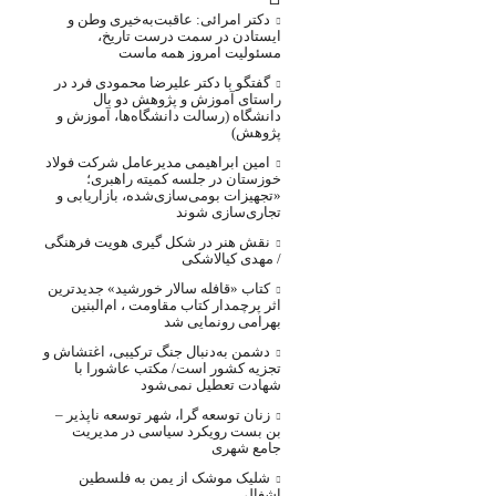
دکتر امرائی: عاقبت‌به‌خیری وطن و
ایستادن در سمت درست تاریخ،
مسئولیت امروز همه ماست
گفتگو با دکتر علیرضا محمودی فرد در
راستای آموزش و پژوهش دو بال
دانشگاه (رسالت دانشگاه‌ها، آموزش و
پژوهش)
امین ابراهیمی مدیرعامل شرکت فولاد
خوزستان در جلسه کمیته راهبری؛
«تجهیزات بومی‌سازی‌شده، بازاریابی و
تجاری‌سازی شوند
نقش هنر در شکل گیری هویت فرهنگی
/ مهدی کیالاشکی
کتاب «قافله‌ سالار خورشید» جدیدترین
اثر پرچمدار کتاب مقاومت ، ام‌البنین
بهرامی رونمایی شد
دشمن به‌دنبال جنگ ترکیبی، اغتشاش و
تجزیه کشور است/ مکتب عاشورا با
شهادت تعطیل نمی‌شود
زنان توسعه گرا، شهر توسعه ناپذیر –
بن بست رویکرد سیاسی در مدیریت
جامع شهری
شلیک موشک از یمن به فلسطین
اشغالی