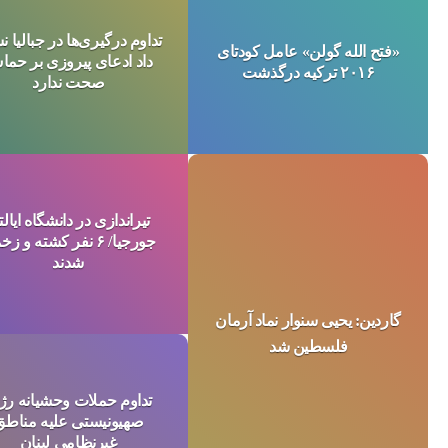
تداوم درگیری‌ها در جبالیا 
«فتح الله گولن» عامل کودتای
داد ادعای پیروزی بر حم
۲۰۱۶ ترکیه درگذشت
صحت ندارد
تیراندازی در دانشگاه ایال
جورجیا/ ۶ نفر کشته و 
شدند
گاردین: یحیی سنوار نماد آرمان
فلسطین شد
تداوم حملات وحشیانه رژ
صهیونیستی علیه مناطق
غیرنظامی لبنان