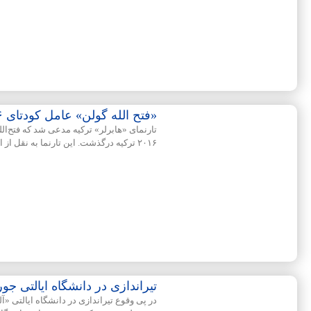
«فتح الله گولن» عامل کودتای ۲۰۱۶ ترکیه درگذشت
تارنمای «هابرلر» ترکیه مدعی شد که فتح‌ا
۲۰۱۶ ترکیه درگذشت. این تارنما به نقل از ابوسلام گولن، فرزند
تیراندازی در دانشگاه ایالتی جورجیا/ ۶ نفر کشته و ز
در پی وقوع تیراندازی در دانشگاه ایالتی «آ