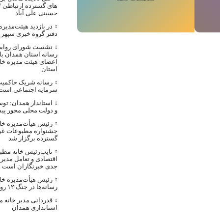
های گسترده ارتباطی /
حسینی علی آباد
در بازدید هیئت‌مدیر
دفتر گروه خبری سپهر
نشست شورای روابط
رسانه استان همدان با
اعضای هیئت مدیره خا
استان
رسانه شریک حاکمیت 
سرمایه اجتماعی است
استاندار همدان: توسع
و دولت محلی محور پ
رئیس هیأت‌مدیره خا
جشنواره مطبوعات غرب
گسترده برگزار شد
نایب‌رئیس خانه مط
اقتصادی و تعامل مدیران
جدی خبرنگاران است
رئیس هیأت‌مدیره خا
رسانه‌ها در جنگ ۱۲ روزه سربلند بیرون آمدند
قدردانی مدیر خانه 
استانداری همدان