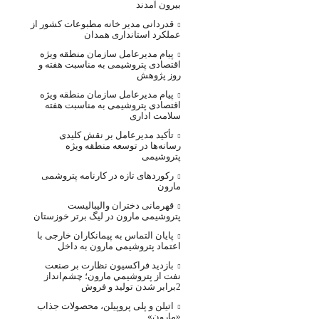
بیرون آمدند
قدردانی مدیر خانه مطبوعات کشور از
عملکرد استانداری همدان
پیام مدیرعامل سازمان منطقه ویژه
اقتصادی پتروشیمی به مناسبت هفته و
روز پژوهش
پیام مدیرعامل سازمان منطقه ویژه
اقتصادی پتروشیمی به مناسبت هفته
سلامت اداری
تأکید مدیرعامل بر نقش کلیدی
رسانه‌ها در توسعه منطقه ویژه
پتروشیمی
رکوردهای تازه در کارنامه پتروشمی
مارون
قهرمانی دختران والیبالیست
پتروشیمی مارون در لیگ برتر خوزستان
پایان التماس به پیمانکاران خارجی با
اعتماد پتروشیمی مارون به داخل
بازديد فراکسيون نظارت بر صنعت
نفت از پتروشيمي مارون؛ چشم‌انداز
2برابر شدن توليد و فروش
اتیلن و پلی پروپیلن، محصولات جذاب
«مارون»