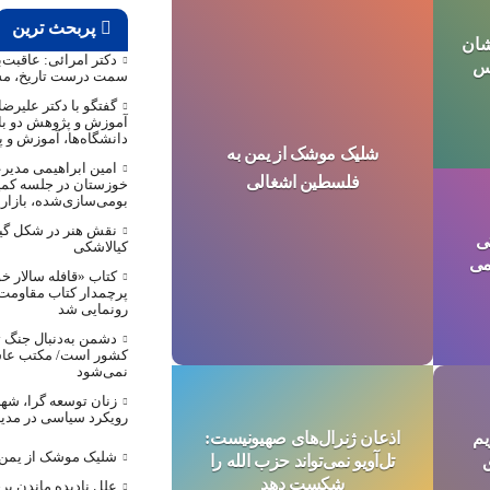
پربحث ترین
نشان
دکتر امرائی: عاقبت‌
اس
سمت درست تاریخ، مس
گفتگو با دکتر علیرض
آموزش و پژوهش دو با
دانشگاه‌ها، آموزش و 
شلیک موشک از یمن به
امین ابراهیمی مدیر
فلسطین اشغالی
خوزستان در جلسه کمیت
بومی‌سازی‌شده، بازار
نقش هنر در شکل گی
تی
کیالاشکی
زخمی
کتاب «قافله‌ سالار 
پرچمدار کتاب مقاومت ،
رونمایی شد
دشمن به‌دنبال جنگ 
کشور است/ مکتب عاش
نمی‌شود
زنان توسعه گرا، شه
رویکرد سیاسی در مدی
یم
اذعان ژنرال‌های صهیونیست:
شلیک موشک از یمن 
تل‌آویو نمی‌تواند حزب الله را
شکست دهد
علل نادیده ماندن بر