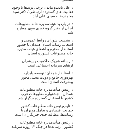
علل نادیده ماندن برخی برندها با وجود
فعالیت های گسترده ارتباطی / دکتر سید
محمدرضا حسینی علی آباد
در بازدید هیئت‌مدیره خانه مطبوعات
ایران از دفتر گروه خبری سپهر مطرح
شد
نشست شورای روابط عمومی و
اصحاب رسانه استان همدان با حضور
استاندار محترم و اعضای هیئت مدیره
خانه مطبوعات کشور و استان
رسانه شریک حاکمیت و پیشران
ارتقای سرمایه اجتماعی است
استاندار همدان: توسعه پایدار،
بهره‌وری جامع و دولت محلی محور
پیشرفت استان است
رئیس هیأت‌مدیره خانه مطبوعات
همدان – جشنواره مطبوعات غرب
کشور با استقبال گسترده برگزار شد
نایب‌رئیس خانه مطبوعات کشور –
حمایت اقتصادی و تعامل مدیران با
رسانه‌ها، مطالبه جدی خبرنگاران است
رئیس هیأت‌مدیره خانه مطبوعات
کشور – رسانه‌ها در جنگ ۱۲ روزه سربلند